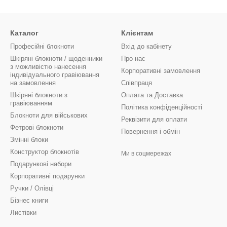
Каталог
Клієнтам
Професійні блокноти
Вхід до кабінету
Шкіряні блокноти / щоденники
Про нас
з можливістю нанесення
Корпоративні замовлення
індивідуального гравіювання
на замовлення
Співпраця
Шкіряні блокноти з
Оплата та Доставка
гравіюванням
Політика конфіденційності
Блокноти для військових
Реквізити для оплати
Фетрові блокноти
Повернення і обмін
Змінні блоки
Конструктор блокнотів
Ми в соцмережах
Подарункові набори
Корпоративні подарунки
Ручки / Олівці
Бізнес книги
Листівки