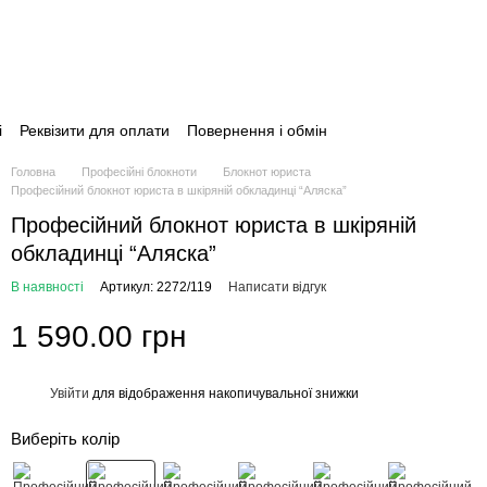
і
Реквізити для оплати
Повернення і обмін
Головна
Професійні блокноти
Блокнот юриста
Професійний блокнот юриста в шкіряній обкладинці “Аляска”
Професійний блокнот юриста в шкіряній
обкладинці “Аляска”
В наявності
Артикул: 2272/119
Написати відгук
1 590.00 грн
Увійти
для відображення накопичувальної знижки
%
Виберіть колір