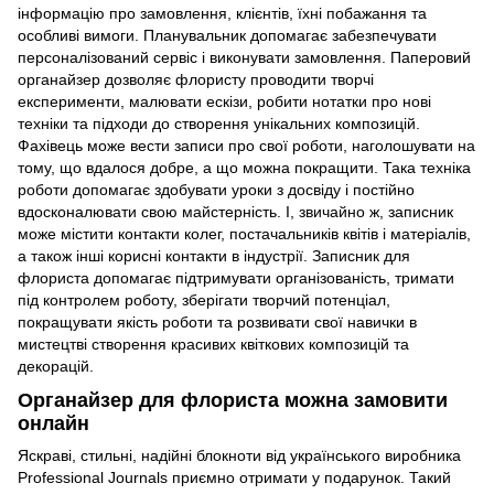
інформацію про замовлення, клієнтів, їхні побажання та
особливі вимоги. Планувальник допомагає забезпечувати
персоналізований сервіс і виконувати замовлення. Паперовий
органайзер дозволяє флористу проводити творчі
експерименти, малювати ескізи, робити нотатки про нові
техніки та підходи до створення унікальних композицій.
Фахівець може вести записи про свої роботи, наголошувати на
тому, що вдалося добре, а що можна покращити. Така техніка
роботи допомагає здобувати уроки з досвіду і постійно
вдосконалювати свою майстерність. І, звичайно ж, записник
може містити контакти колег, постачальників квітів і матеріалів,
а також інші корисні контакти в індустрії. Записник для
флориста допомагає підтримувати організованість, тримати
під контролем роботу, зберігати творчий потенціал,
покращувати якість роботи та розвивати свої навички в
мистецтві створення красивих квіткових композицій та
декорацій.
Органайзер для флориста можна замовити
онлайн
Яскраві, стильні, надійні блокноти від українського виробника
Professional Journals приємно отримати у подарунок. Такий