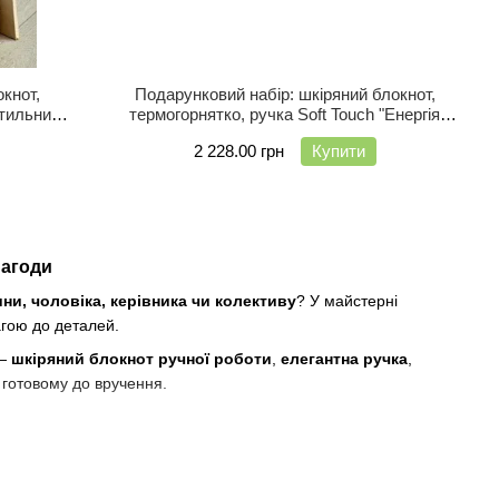
кнот,
Подарунковий набір: шкіряний блокнот,
стильний
термогорнятко, ручка Soft Touch "Енергія
успіху"
2 228.00 грн
Купити
нагоди
ни, чоловіка, керівника чи колективу
? У майстерні
агою до деталей.
 —
шкіряний блокнот ручної роботи
,
елегантна ручка
,
, готовому до вручення.
сональним побажанням.