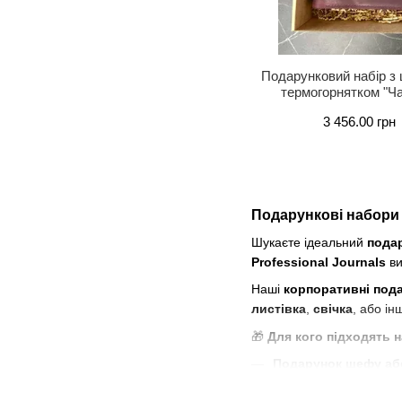
Подарунковий набір з 
термогорнятком "Ча
3 456.00 грн
Подарункові набори P
Шукаєте ідеальний
подар
Professional Journals
ви
Наші
корпоративні под
листівка
,
свічка
, або ін
🎁
Для кого підходять 
Подарунок шефу або
Подарунок колегам 