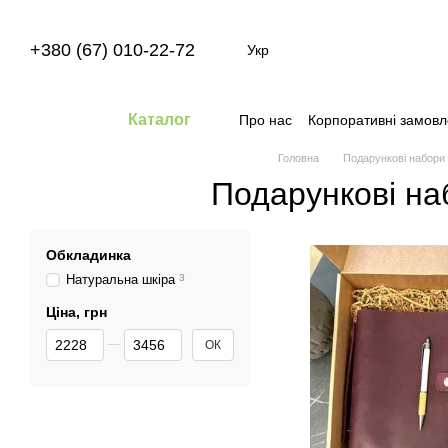
Перейти до основного контенту
+380 (67) 010-22-72
Укр
Каталог
Про нас
Корпоративні замов
Головна
Подарункові набори
Подарункові на
Обкладинка
Натуральна шкіра
3
Ціна, грн
Від Ціна, грн
До Ціна, грн
ОК