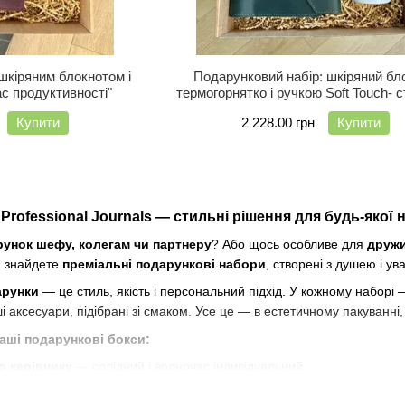
шкіряним блокнотом і
Подарунковий набір: шкіряний бло
с продуктивності"
термогорнятко і ручкою Soft Touch- 
подарунок
Купити
2 228.00 грн
Купити
rofessional Journals — стильні рішення для будь-якої 
унок шефу, колегам чи партнеру
? Або щось особливе для
дружи
 знайдете
преміальні подарункові набори
, створені з душею і ув
арунки
— це стиль, якість і персональний підхід. У кожному наборі
ші аксесуари, підібрані зі смаком. Усе це — в естетичному пакуванні
наші подарункові бокси:
 керівнику
— солідний і водночас індивідуальний.
і корпоративним партнерам
— із гравіюванням логотипу або пер