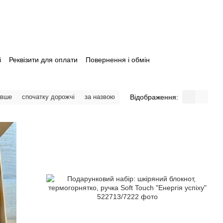
і
Реквізити для оплати
Повернення і обмін
Відображення:
евше
спочатку дорожчі
за назвою