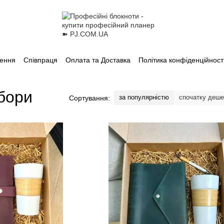
лення
Співпраця
Оплата та Доставка
Політика конфіденційност
бори
за популярністю
спочатку деш
Сортування: