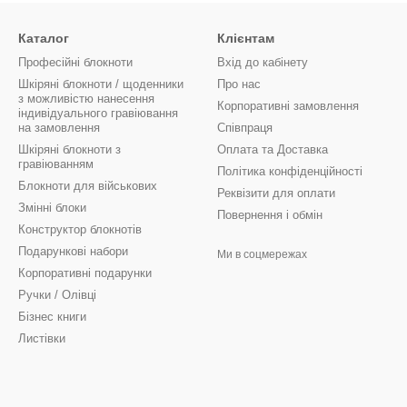
 чи дружині на день народження або ювілей
— практичний, крас
Каталог
Клієнтам
ву
— чудовий варіант подяки або святкового сюрпризу для команди.
Професійні блокноти
Вхід до кабінету
 нас:
Шкіряні блокноти / щоденники
Про нас
з можливістю нанесення
альних матеріалів;
Корпоративні замовлення
індивідуального гравіювання
іювання, іменне пакування, брендована листівка);
на замовлення
Співпраця
Шкіряні блокноти з
Оплата та Доставка
ні та за кордон;
гравіюванням
Політика конфіденційності
я будь-якої події — від корпоративів до весіль і ювілеїв.
Блокноти для військових
Реквізити для оплати
Змінні блоки
опоможуть сказати “дякую”, “ціную” або “пишаюся тобою” красиво і
Повернення і обмін
набір Professional Journals
— і даруйте емоції, які запам’ятають
Конструктор блокнотів
Подарункові набори
Ми в соцмережах
Корпоративні подарунки
Ручки / Олівці
Бізнес книги
Листівки