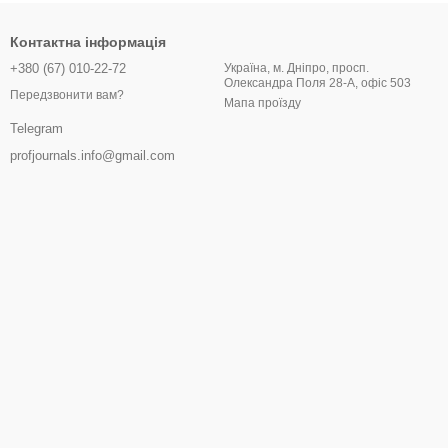
ивий і пам’ятний.
Контактна інформація
+380 (67) 010-22-72
Україна, м. Дніпро, просп.
Олександра Поля 28-А, офіс 503
Передзвонити вам?
Мапа проїзду
Telegram
profjournals.info@gmail.com
 щиро.
ся.