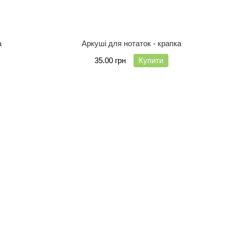
а
Аркуші для нотаток - крапка
35.00 грн
Купити