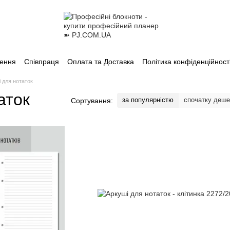
лення
Співпраця
Оплата та Доставка
Політика конфіденційност
 для нотаток
аток
за популярністю
спочатку деш
Сортування: