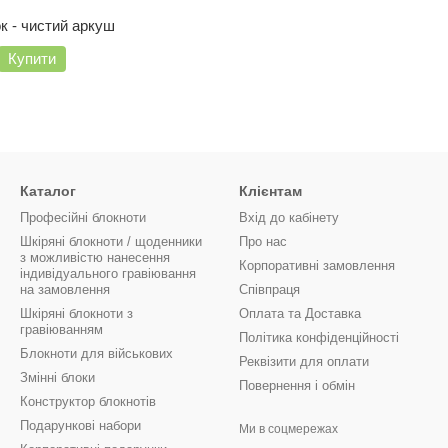
к - чистий аркуш
Купити
Каталог
Клієнтам
Професійні блокноти
Вхід до кабінету
Шкіряні блокноти / щоденники
Про нас
з можливістю нанесення
Корпоративні замовлення
індивідуального гравіювання
на замовлення
Співпраця
Шкіряні блокноти з
Оплата та Доставка
гравіюванням
Політика конфіденційності
Блокноти для військових
Реквізити для оплати
Змінні блоки
Повернення і обмін
Конструктор блокнотів
Подарункові набори
Ми в соцмережах