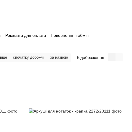
і
Реквізити для оплати
Повернення і обмін
Відображення:
евше
спочатку дорожчі
за назвою