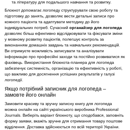
та літературу для подальшого навчання та розвитку.
Блокнот допомагає логопеду структурувати свою роботу та
підготовку до занять, дозволяє вести детальні записи про
кожного пацієнта та адаптувати методику до його
індивідуальних потреб.
Сучасний
органайзер для логопеда
дозволяє більш ефективно відслідковувати та фіксувати зміни
у мовному розвитку пацієнтів, полегшує контроль за
виконанням домашніх завдань та навчальних рекомендацій.
Ви отримуєте можливість записувати та аналізувати
інформацію про професійні заходи та постійно розвиватися як
фахівець.
Використання блокнота-планера для логопеда
забезпечує системність, організацію та ефективність у роботі,
що важливо для досягнення успішних результатів у галузі
логопедії.
Якщо потрібний записник для логопеда –
замовте його онлайн
Замовити красиву та зручну записну книгу для логопеда
можна онлайн на сайті українського виробника Professional
Journals. Виберіть варіант блокноту, що сподобався, заповніть
форму заявки, вкажіть зручне для отримання товару поштове
відділення. Доставка здійснюється по всій території України.