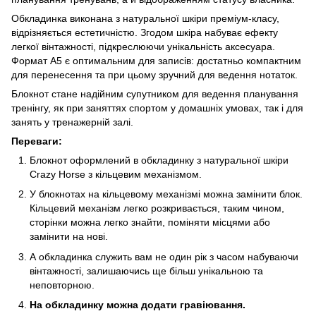
Обкладинка виконана з натуральної шкіри преміум-класу,
відрізняється естетичністю. Згодом шкіра набуває ефекту
легкої вінтажності, підкреслюючи унікальність аксесуара.
Формат А5 є оптимальним для записів: достатньо компактним
для перенесення та при цьому зручний для ведення нотаток.
Блокнот стане надійним супутником для ведення планування
тренінгу, як при заняттях спортом у домашніх умовах, так і для
занять у тренажерній залі.
Переваги:
Блокнот оформлений в обкладинку з натуральної шкіри
Crazy Horse з кільцевим механізмом.
У блокнотах на кільцевому механізмі можна замінити блок.
Кільцевий механізм легко розкривається, таким чином,
сторінки можна легко знайти, поміняти місцями або
замінити на нові.
А обкладинка служить вам не один рік з часом набуваючи
вінтажності, залишаючись ще більш унікальною та
неповторною.
На обкладинку можна додати гравіювання.