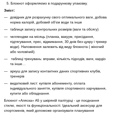
Блокнот оформляємо в подарункову упаковку.
Зміст:
довідник для розрахунку свого оптимального ваги, добова
норма калорій, добовий об'єм води та інше
таблиця запису контрольних розмірів (ваги та обсягу)
челленджи на місяць (планка, вакуум, присідання,
підтягування, прес, віджимання, 30 днів без цукру і трекер
води). Наповнення залежить від виду блокнота ( жіночий
або чоловічий).
таблиці тренувань: вправи, кількість підходів, ваги, кардіо
та інше…
аркуш для запису контактних даних спортивних клубів,
тренерів
видатковий лист: купівля абонементу, оплата
індивідуального заняття, купівля спортивного харчування,
купити або обладнання.
Блокнот «Аляска» А5 у шкіряній палітурці - це поєднання
стилю, якості та функціональності. Ідеальний аксесуар для
спортсменів, який допоможе організувати планування