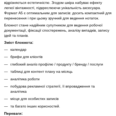
відрізняється естетичністю. Згодом шкіра набуває ефекту
легкої вінтажності, підкреслюючи унікальність аксесуара.
Формат А5 є оптимальним для записів: досить компактний для
перенесення і при цьому зручний для ведення нотаток.
Блокнот стане надійним супутником для ведення робочої
документації, фіксації спостережень, аналізу випадків, запису
ідей та планів.
Зміст блокнота:
календар
брифи для клієнтів
глибокий аналіз профілю / продукту / бренду / послуги
таблиці для контент плану на місяць
аналітика роботи
побудова рекламної стратегії, її впровадження та
аналітика
місце для особистих записів
та багато інших корисностей.
Переваги: