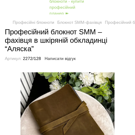
Професійні блокноти
Блокнот SMM-фахівця
Професійний бл
Професійний блокнот SMM –
фахівця в шкіряній обкладинці
“Аляска”
Артикул:
2272/128
Написати відгук