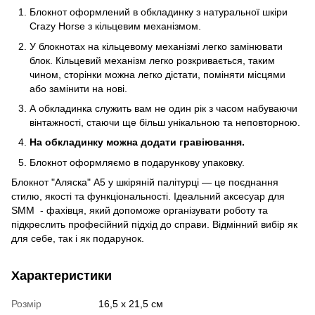
Блокнот оформлений в обкладинку з натуральної шкіри
Crazy Horse з кільцевим механізмом.
У блокнотах на кільцевому механізмі легко замінювати
блок. Кільцевий механізм легко розкривається, таким
чином, сторінки можна легко дістати, поміняти місцями
або замінити на нові.
А обкладинка служить вам не один рік з часом набуваючи
вінтажності, стаючи ще більш унікальною та неповторною.
На обкладинку можна додати гравіювання.
Блокнот оформляємо в подарункову упаковку.
Блокнот "Аляска" А5 у шкіряній палітурці — це поєднання
стилю, якості та функціональності. Ідеальний аксесуар для
SMM - фахівця, який допоможе організувати роботу та
підкреслить професійний підхід до справи. Відмінний вибір як
для себе, так і як подарунок.
Характеристики
Розмір
16,5 х 21,5 см