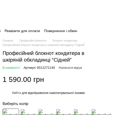
і
Реквізити для оплати
Повернення і обмін
Головна
Професійні блокноти
Блокнот кондитера
Професійний блокнот кондитера в шкіряній обкладинці “Сідней”
Професійний блокнот кондитера в
шкіряній обкладинці “Сідней”
В наявності
Артикул: 0012272140
Написати відгук
1 590.00 грн
Увійти
для відображення накопичувальної знижки
%
Виберіть колір