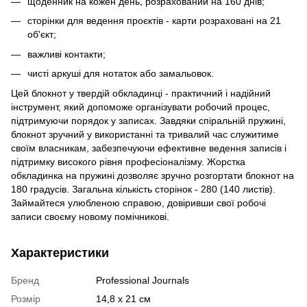
щоденник на кожен день, розрахований на 160 днів;
сторінки для ведення проєктів - карти розраховані на 21
об'єкт;
важливі контакти;
чисті аркуші для нотаток або замальовок.
Цей блокнот у твердій обкладинці - практичний і надійний
інструмент, який допоможе організувати робочий процес,
підтримуючи порядок у записах. Завдяки спіральній пружині,
блокнот зручний у використанні та тривалий час служитиме
своїм власникам, забезпечуючи ефективне ведення записів і
підтримку високого рівня професіоналізму. Жорстка
обкладинка на пружині дозволяє зручно розгортати блокнот на
180 градусів. Загальна кількість сторінок - 280 (140 листів).
Займайтеся улюбленою справою, довіривши свої робочі
записи своєму новому помічникові.
Характеристики
Бренд
Professional Journals
Розмір
14,8 х 21 см