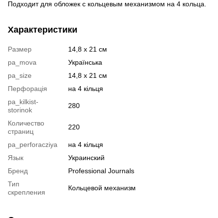
Подходит для обложек с кольцевым механизмом на 4 кольца.
Характеристики
Размер
14,8 х 21 см
pa_mova
Українська
pa_size
14,8 х 21 см
Перфорація
на 4 кільця
pa_kilkist-
280
storinok
Количество
220
страниц
pa_perforacziya
на 4 кільця
Язык
Украинский
Бренд
Professional Journals
Тип
Кольцевой механизм
скрепления