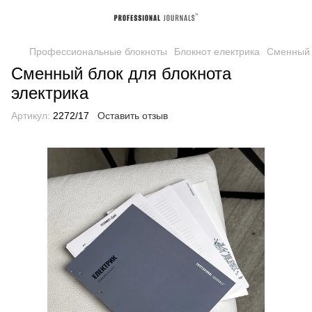
Профессиональные блокноты
Блокнот електрика
Сменный 
Сменный блок для блокнота
электрика
Артикул:
2272/17
Оставить отзыв