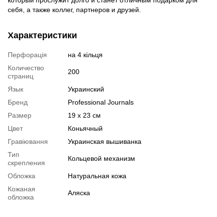
который прослужит долго и станет отличным подарком для
себя, а также коллег, партнеров и друзей.
Характеристики
Перфорація
на 4 кільця
Количество
200
страниц
Язык
Украинский
Бренд
Professional Journals
Размер
19 х 23 см
Цвет
Коньячный
Гравіювання
Украинская вышиванка
Тип
Кольцевой механизм
скрепления
Обложка
Натуральная кожа
Кожаная
Аляска
обложка