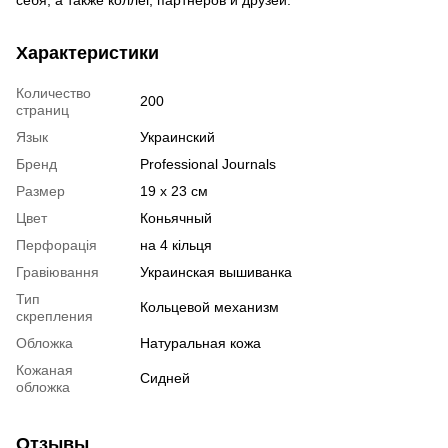
себя, а также коллег, партнеров и друзей.
Характеристики
Количество
200
страниц
Язык
Украинский
Бренд
Professional Journals
Размер
19 х 23 см
Цвет
Коньячный
Перфорація
на 4 кільця
Гравіювання
Украинская вышиванка
Тип
Кольцевой механизм
скрепления
Обложка
Натуральная кожа
Кожаная
Сидней
обложка
Отзывы