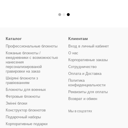
Каталог
Клиентам
Профессиональные блокноты
Вход в личный кабинет
Кожаные блокноты /
О нас
ежедневники с возможностью
Корпоративные заказы
нанесения
персонализированой
Сотрудничество
гравировки на заказ
Оплата и Доставка
Шкіряні блокноти з
Политика
гравіюванням
конфиденциальности
Блокноты для военных
Реквизиты для оплаты
Фетровые блокноты
Возврат и обмен
Змінні блоки
Конструктор блокнотов
Мы в соцсетях
Подарочный наборы
Корпоративные подарки