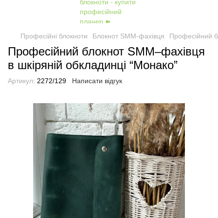
Професійні блокноти
Блокнот SMM-фахівця
Професійний б
Професійний блокнот SMM–фахівця
в шкіряній обкладинці “Монако”
Артикул:
2272/129
Написати відгук