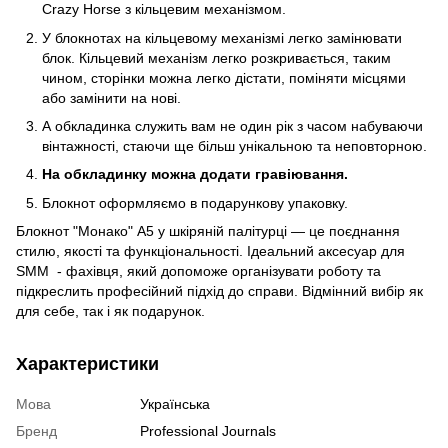
Crazy Horse з кільцевим механізмом.
У блокнотах на кільцевому механізмі легко замінювати
блок. Кільцевий механізм легко розкривається, таким
чином, сторінки можна легко дістати, поміняти місцями
або замінити на нові.
А обкладинка служить вам не один рік з часом набуваючи
вінтажності, стаючи ще більш унікальною та неповторною.
На обкладинку можна додати гравіювання.
Блокнот оформляємо в подарункову упаковку.
Блокнот "Монако" А5 у шкіряній палітурці — це поєднання
стилю, якості та функціональності. Ідеальний аксесуар для
SMМ - фахівця, який допоможе організувати роботу та
підкреслить професійний підхід до справи. Відмінний вибір як
для себе, так і як подарунок.
Характеристики
Мова
Українська
Бренд
Professional Journals